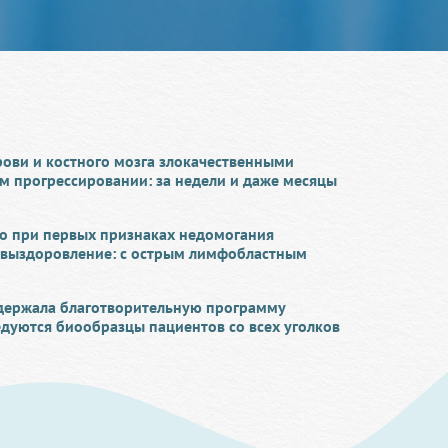
рови и костного мозга злокачественными
м прогрессировании: за недели и даже месяцы
ко при первых признаках недомогания
 выздоровление: с острым лимфобластным
ддержала благотворительную программу
дуются биообразцы пациентов со всех уголков