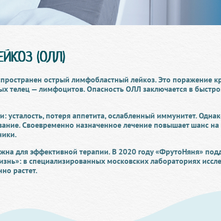
ЙКОЗ (ОЛЛ)
спространен острый лимфобластный лейкоз. Это поражение к
ых телец — лимфоцитов. Опасность ОЛЛ заключается в быстро
: усталость, потеря аппетита, ослабленный иммунитет. Одна
вание. Своевременно назначенное лечение повышает шанс на
ники.
важна для эффективной терапии. В 2020 году «ФрутоНяня» по
знь»: в специализированных московских лабораториях иссле
но растет.